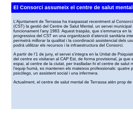
El Consorci assumeix el centre de salut menta
L’Ajuntament de Terrassa ha traspassat recentment al Consorci 
(CST) la gestió del Centre de Salut Mental, un servei municipal
funcionament l’any 1983. Aquest traspàs, que s’emmarca en la
progressiva del CST en una organització d’atenció sanitària int
permetrà millorar la qualitat i la coordinació assistencial dels us
podrà utilitzar els recursos i la infraestructura del Consorci.
A partir de l’1 de juny, el servei s’integra en la Unitat de Psiquia
del centre es visitaran al CAP Est, de forma provisional, ja que
espai, al centre de la ciutat, per traslladar-hi el centre de salut
l’equip humà, es mantenen els mateixos professionals: quatre p
psicòlegs, un assistent social i una infermera.
Actualment, el centre de salut mental de Terrassa atèn prop de