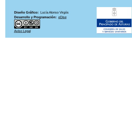
Diseño Gráfico:
Lucía Alonso Virgós
Desarrollo y Programación:
eDise
Aviso Legal