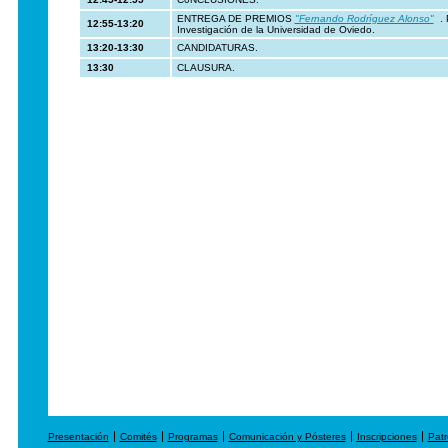
ENTREGA DE PREMIOS
"Fernando Rodríguez Alonso"
. 
12:55-13:20
Investigación de la Universidad de Oviedo.
13:20-13:30
CANDIDATURAS.
13:30
CLAUSURA.
Presentación
Comités
Programas
Comunicación y Pósteres
Inscripciones
Patr