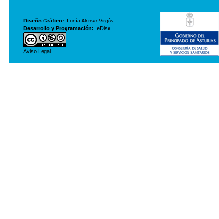
Diseño Gráfico:
Lucía Alonso Virgós
Desarrollo y Programación:
eDise
Aviso Legal