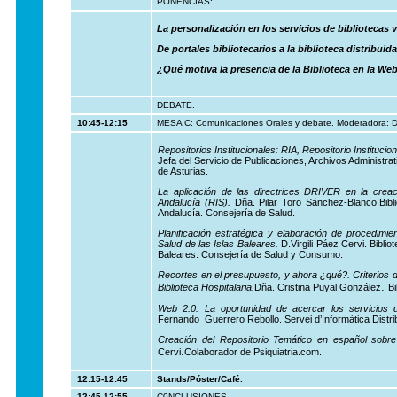
PONENCIAS:
La personalización en los servicios de bibliotecas v
De portales bibliotecarios a la biblioteca distribuid
¿Qué motiva la presencia de la Biblioteca en la Web
DEBATE.
10:45-12:15
MESA C: Comunicaciones Orales y debate. Moderadora: Dñ
Repositorios Institucionales: RIA, Repositorio Institucion
Jefa del Servicio de Publicaciones, Archivos Administr
de Asturias.
La aplicación de las directrices DRIVER en la creaci
Andalucía (RIS).
Dña. Pilar Toro Sánchez-Blanco.Biblio
Andalucía. Consejería de Salud.
Planificación estratégica y elaboración de procedimien
Salud de las Islas Baleares.
D.Virgili Páez Cervi. Biblio
Baleares. Consejería de Salud y Consumo.
Recortes en el presupuesto, y ahora ¿qué?. Criterios 
.
Biblioteca Hospitalaria.
Dña.
Cristina Puyal González
Bi
Web 2.0: La oportunidad de acercar los servicios d
Fernando Guerrero Rebollo. Servei d’Informàtica Distri
Creación del Repositorio Temático en español sobre 
.
Cervi
Colaborador de Psiquiatria.com.
12:15-12:45
Stands/Póster/Café.
12:45-12:55
C0NCLUSIONES.