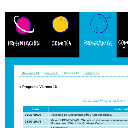
·
Miércoles 14
·
Jueves 15
· Viernes 16
·
Sábado 17
» Programa Viernes 16
Actividad Programa Científ
Hora
Actividad
08:30-09:00
Recogida de Documentación y Acreditaciones.
Mesa III PONENCIAS: "Servicios bibliotecarios virtuales n
09:00-10:45
Moderadora: Dña. Uxía Gutiérrez Couto.