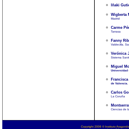
Iñaki Gut
Wigberta 
Madrid
Carme Pér
Tarrasa
Fanny Rib
Valdecilla. S
Verónica 
Sistema Sanit
Miguel Mo
Universidad
Francisca
de Valencia.
Carlos Go
La Coruña
Montserra
Ciencias de l
Copyright 2006 © Instituto Aragonés