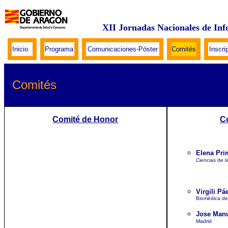
XII Jornadas Nacionales de Inf
Inicio
Programa
Comunicaciones-Póster
Comités
Inscri
Comités
Comité de Honor
Co
Elena Pri
Ciencias de l
Virgili Pá
Biomèdica de 
Jose Manu
Madrid