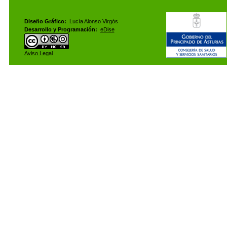
Diseño Gráfico:
Lucía Alonso Virgós
Desarrollo y Programación:
eDise
Aviso Legal