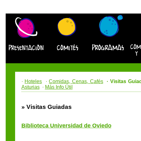
·
Hoteles
·
Comidas, Cenas, Cafés
· Visitas Guia
Asturias
·
Más Info Útil
» Visitas Guiadas
Biblioteca Universidad de Oviedo